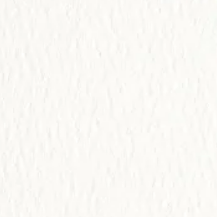
Fam. Trimmer Hinojosa
 Invitación
Comparte 