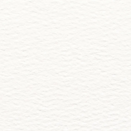
Yosbin Velasquez
 Invitación
Comparte 