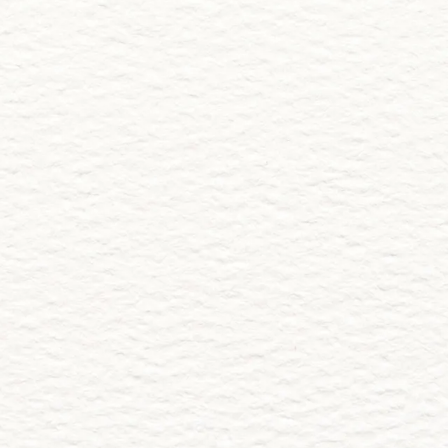
Fam. Jaime Benavides
 Invitación
Comparte 