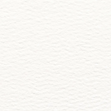
BODA DE YARI & ANDREI
 Invitación
Comparte 