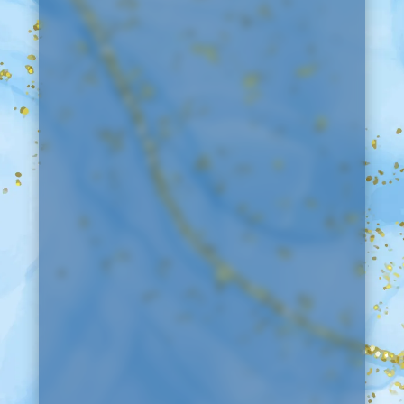
15 Feb 2025
Cancún, Q.R.
Hace 15 veranos llegué a este mundo en un día
lleno de sol para darle a mi familia júbilo y
llenarlos de amor. El tiempo ha pasado y ha
llegado el día de la celebración, por eso te invito
a que compartas conmigo, llenos de emoción.