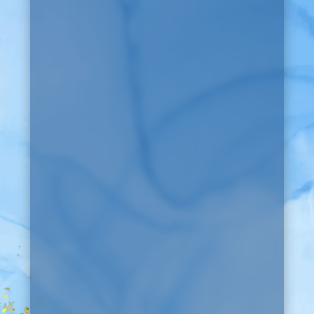
Martha Chávez Padrón, 77560
Alfredo V. Bonfil, Q.R.
Recepción