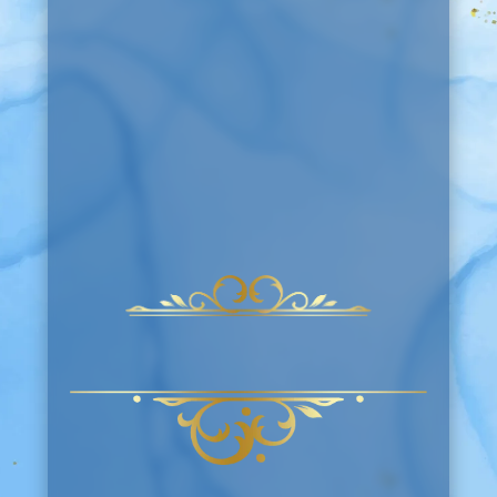
Oscar Rosales Barragán
Gabriela Palomares Ibarra
:
:
:
Día(s)
Hora(s)
Minuto(s)
Segundo(s)