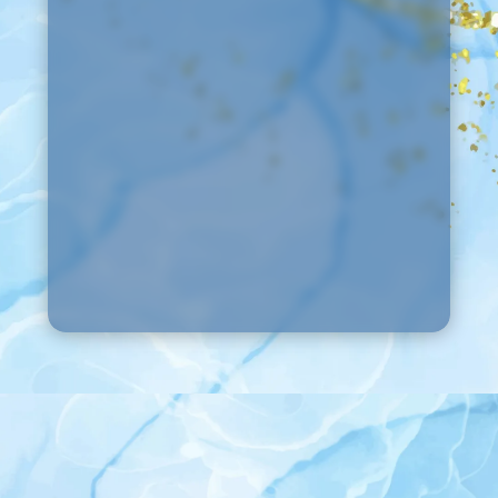
Formal
azúl
claro