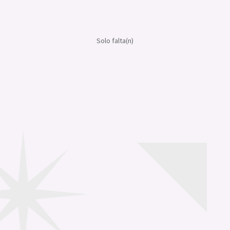
Solo falta(n)
:
:
:
Día(s)
Hora(s)
Minuto(s)
Segundo(s)