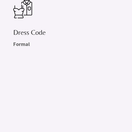
Dress Code
Formal
03:30 PM

Recepción
¡Gracias por llegar puntual!