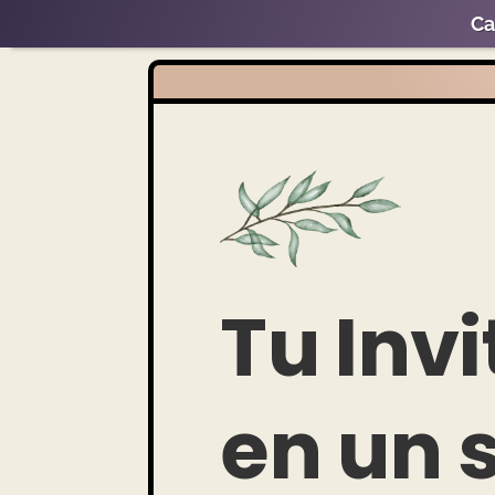
Ca
Tu Inv
en un 