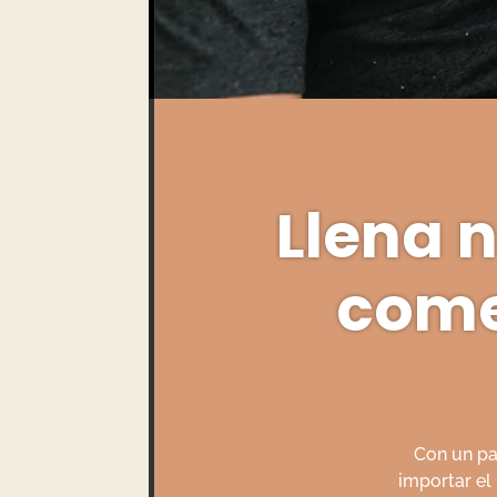
Llena 
come
Con un pag
importar el 