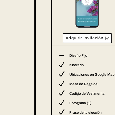
Adquirir Invitación
K
Diseño Fijo
N
Itinerario
N
Ubicaciones en Google Map
N
Mesa de Regalos
N
Código de Vestimenta
N
Fotografía (1)
N
Frase de tu elección