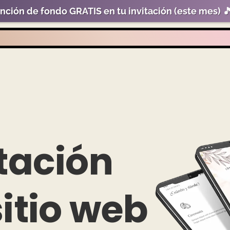
nción de fondo
GRATIS
en tu invitación (este mes) 
itación
sitio web