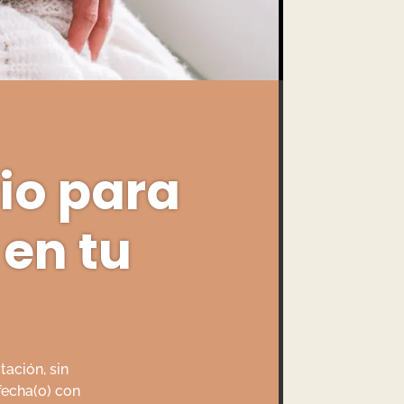
io para
en tu
tación, sin
sfecha(o) con