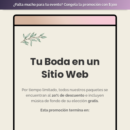
¿Falta mucho para tu evento? Congela la promoción con $300
Tu Boda en un
Sitio Web
Por tiempo limitado, todos nuestros paquetes se
encuentran al
20% de descuento
e incluyen
música de fondo de su elección
gratis.
Esta promoción termina en:
:
:
:
Día(s)
Hora(s)
Minuto(s)
Segundo(s)