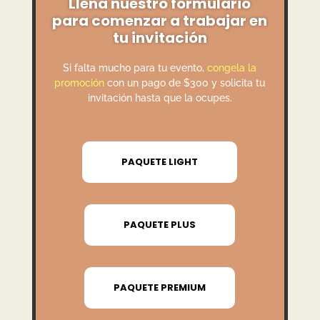
Llena nuestro formulario
para comenzar a trabajar en
tu invitación
Si falta mucho para tu evento,
congela la
promoción
con un pago de $300 y solicita tu
invitación hasta que la ocupes.
PAQUETE LIGHT
PAQUETE PLUS
PAQUETE PREMIUM