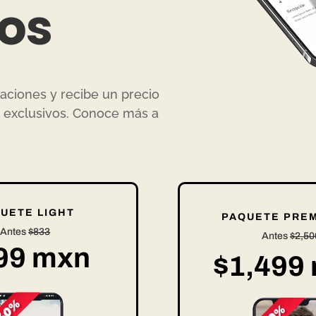
dos
itaciones y recibe un precio
s exclusivos. Conoce más a
UETE LIGHT
PAQUETE PRE
Antes
$833
Antes
$2,50
99 mxn
$1,499