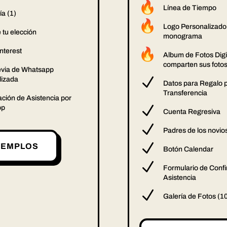
Línea de Tiempo
ía (1)
Logo Personalizado 
 tu elección
monograma
nterest
Album de Fotos Digit
comparten sus fotos
evia de Whatsapp
N
lizada
Datos para Regalo 
Transferencia
ción de Asistencia por
N
pp
Cuenta Regresiva
N
Padres de los novio
N
JEMPLOS
Botón Calendar
N
Formulario de Conf
Asistencia
N
Galería de Fotos (1