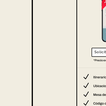
Solici
*Precio e
N
Itinerari
N
Ubicaci
N
Mesa de
N
Código 