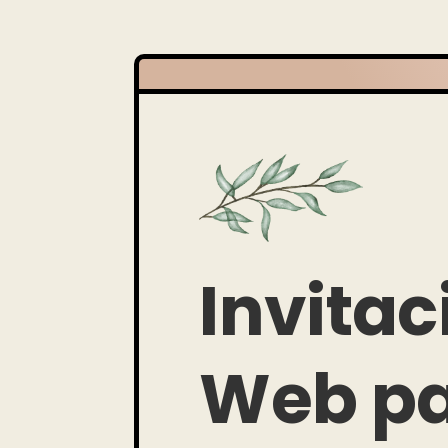
Invitac
Web p