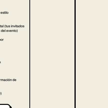
estilo
al (tus invitados
 del evento)
por
s
irmación de
0)