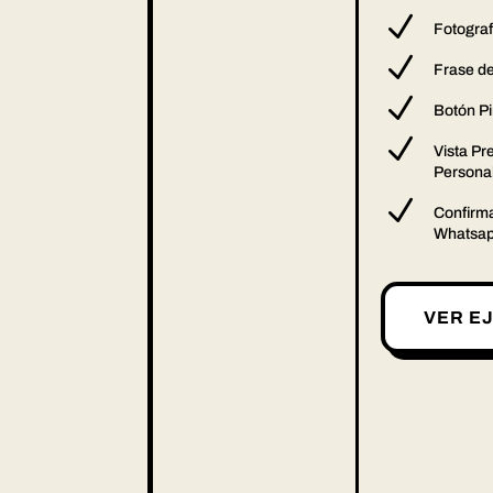
N
Fotograf
N
Frase de
N
Botón Pi
N
Vista Pr
Persona
N
Confirma
Whatsa
VER E