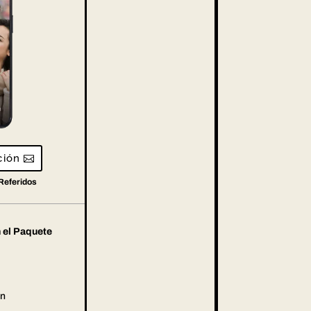
ción
Referidos
n el Paquete
ón