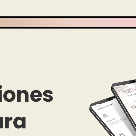
iones
ara