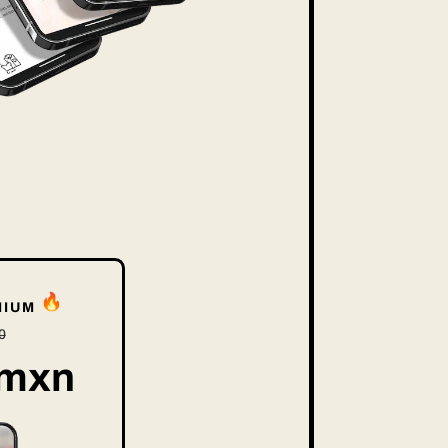
MIUM
0
 mxn