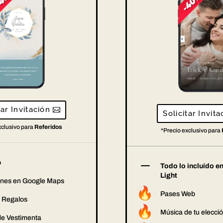
tar Invitación
Solicitar Invita
xclusivo para
Referidos
*Precio exclusivo para
K
o
Todo lo incluído e
Light
ones en Google Maps
Pases Web
 Regalos
Música de tu elecci
de Vestimenta