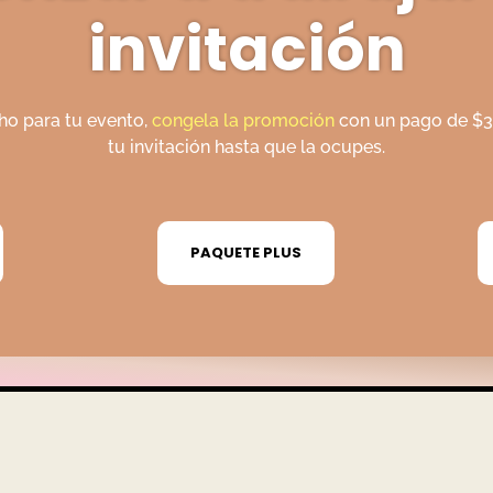
invitación
ho para tu evento,
congela la promoción
con un pago de $30
tu invitación hasta que la ocupes.
PAQUETE PLUS