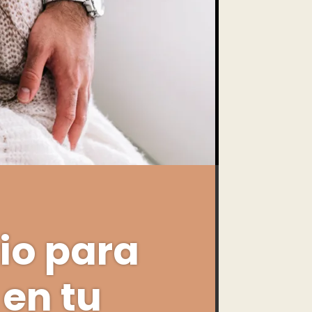
io para
en tu