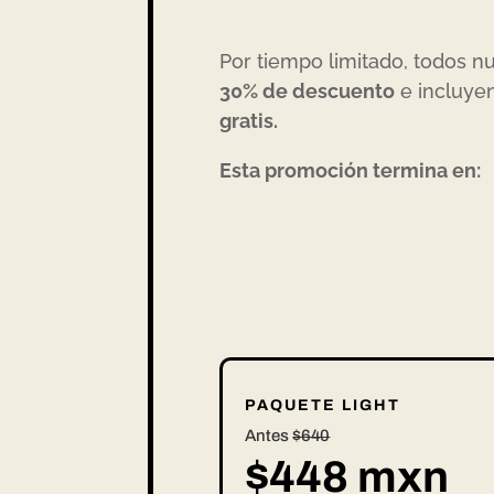
Por tiempo limitado, todos n
30% de descuento
e incluye
gratis.
Esta promoción termina en:
:
:
Día(s)
Hora(s)
Minut
PAQUETE LIGHT
Antes
$640
$448 mxn