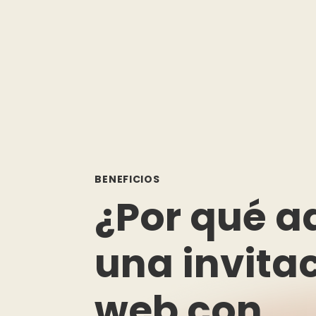
BENEFICIOS
¿Por qué a
una invita
web con