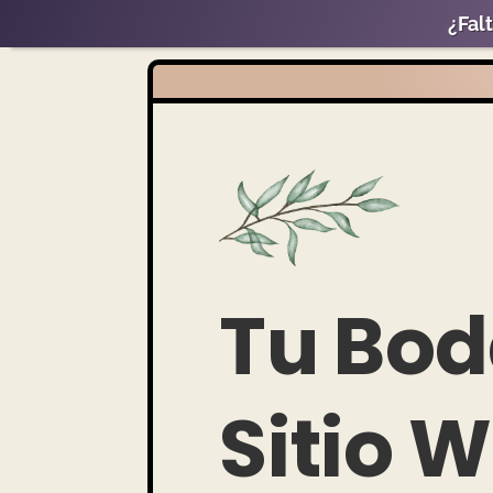
¿Fal
Tu Bod
Sitio 