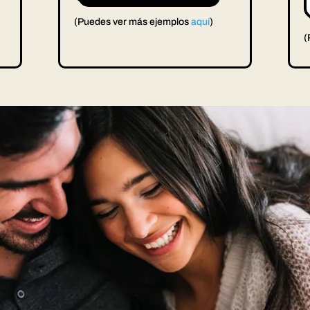
(Puedes ver más ejemplos
aquí
)
(