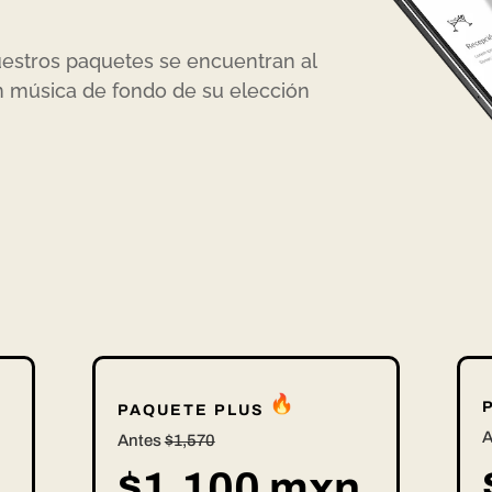
uestros paquetes se encuentran al
n música de fondo de su elección
:
o(s)
Segundo(s)
PAQUETE PLUS
A
Antes
$1,570
$1,100 mxn