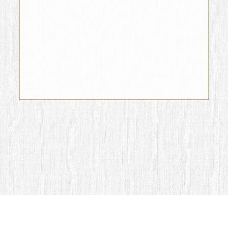
Alan G. Cantú Gutiérrez