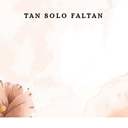
TAN SOLO FALTAN
:
:
:
Día(s)
Hora(s)
Minuto(s)
Segundo(s)