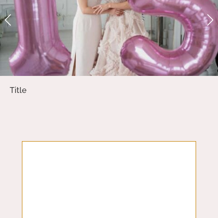
Title
#XVsDeIsa