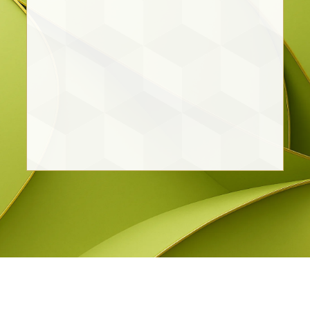
Erick Antonio Aguirre Dauzon y
Fam.