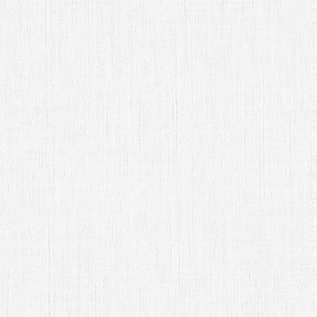
Srita. Sarahi Sandoval Tucari
Abrir Invitación