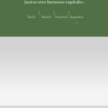
juntos otro hermoso capítulo
«
:
:
:
Día(s)
Hora(s)
Minuto(s)
Segundo(s
)
Rosaura Cruz García
Francisco Rubén Salas Hernández
Augustine Yango ✟
Michel Heya ✟