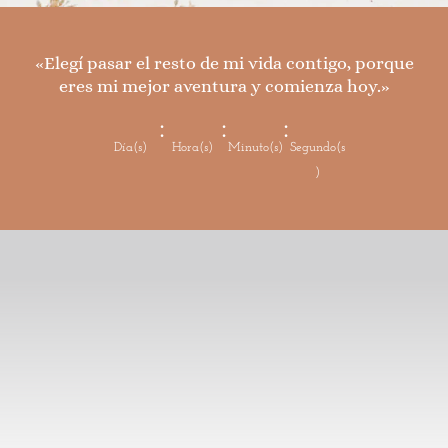
«Elegí pasar el resto de mi vida contigo, porque
eres mi mejor aventura y comienza hoy.»
:
:
:
Día(s)
Hora(s)
Minuto(s)
Segundo(s
)
Janet Lopez Sandoval
German Pacheco Sanchez
Maria Argelia Aguilar Juarez