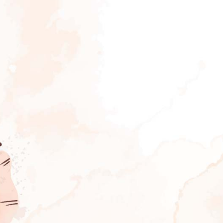
3 INVITADOS
nvitación
Mapa Int