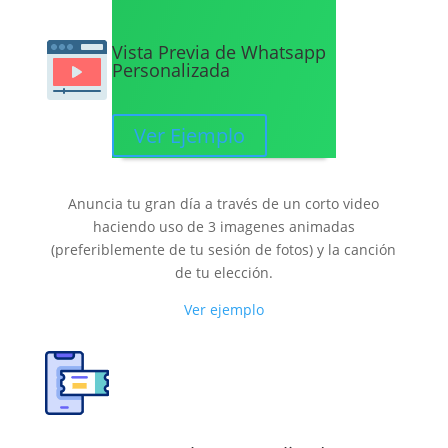
Vista Previa de Whatsapp
Personalizada
Ver Ejemplo
Video Save the Date
Anuncia tu gran día a través de un corto video
haciendo uso de 3 imagenes animadas
(preferiblemente de tu sesión de fotos) y la canción
de tu elección.
Ver ejemplo