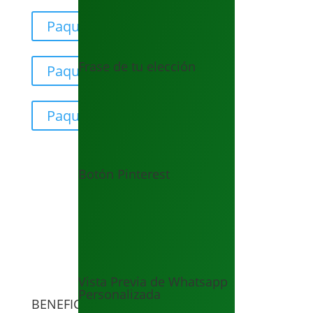
Paquete Light
Frase de tu elección
Paquete Premium
Paquete XV's
Botón Pinterest
Vista Previa de Whatsapp
Personalizada
BENEFICIOS