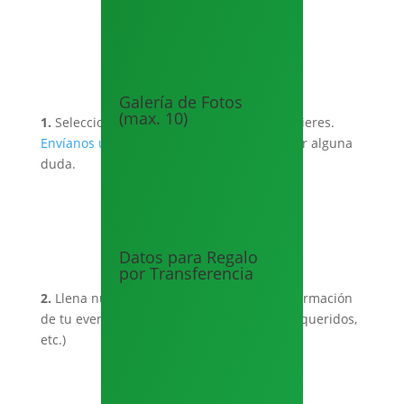
Galería de Fotos
(max. 10)
1.
Selecciona el tipo de invitación que requieres.
Envíanos un Whatsapp
si requieres resolver alguna
duda.
Datos para Regalo
por Transferencia
2.
Llena nuestro formulario con toda la información
de tu evento (lugares, horarios, módulos requeridos,
etc.)