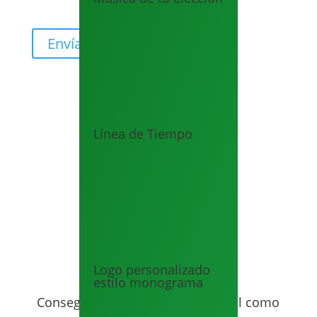
¿Tienes alguna duda?
Envíanos un whatsapp
Línea de Tiempo
Procedimiento
Logo personalizado
estilo monograma
Conseguir tu invitación es tan facil como
decir ‘Acepto’