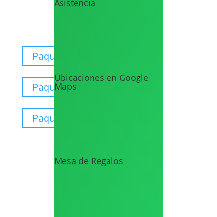
Asistencia
Nuestros tiempos de entrega son de entre 1 y 3 días
hábiles.
Paquete Light
Ubicaciones en Google
Paquete Premium
Maps
Paquete XV's
Mesa de Regalos