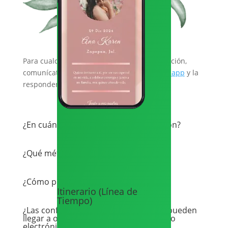
Para cualquier duda no incluída a continuación,
comunícate con nosotros a través de
Whatsapp
y la
responderemos a la brevedad.
¿En cuánto tiempo recibiré mi invitación?
¿Qué métodos de pago aceptan?
¿Cómo puedo mandar la invitación?
Itinerario (Línea de
Tiempo)
¿Las confirmaciones de mis invitados pueden
llegar a otro lugar que no sea mi correo
electrónico?