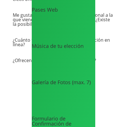
Pases Web
Me gustaría mostrar información adicional a la
que viene por default en mi invitación. ¿Existe
la posibilidad de agregarla?
¿Cuánto tiempo estará activa mi invitación en
línea?
Música de tu elección
¿Ofrecen servicio de fotografía y video?
Galería de Fotos (max. 7)
¡Comienza ya!
Solicita tu invitación hoy y
recíbela esta misma semana
Formulario de
Confirmación de