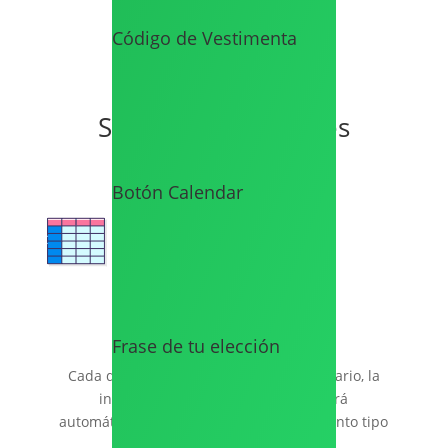
Código de Vestimenta
Extras
Servicios Adicionales
Botón Calendar
Confirmación a Excel
Frase de tu elección
Cada que tus invitados llenen tu formulario, la
información ingresada se actualizará
automáticamente por filas en un documento tipo
Excel.