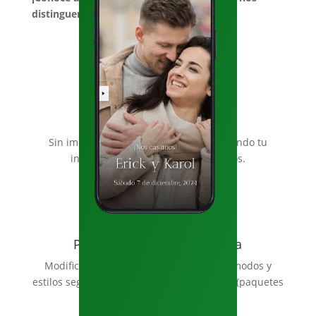
distinguen de la competencia!
Entrega Express
Sin importar el paquete, estarás recibiendo tu
invitación en 3 días hábiles o menos.
Personalización a tu medida
Modifica estilos base, colores, fonts, acomodos y
estilos según la personalidad de tu evento (paquetes
Plus y Premium).