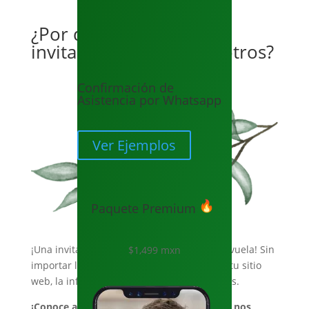
¿Por qué adquirir una
invitación web con nosotros?
Confirmación de
Asistencia por Whatsapp
Ver Ejemplos
Paquete Premium
¡Una invitación web no se pierde, arruga o vuela! Sin
$1,499 mxn
importar la hora o el día en que accedas a tu sitio
web, la información y links seguirán intactos.
¡Conoce a continuación los beneficios que nos