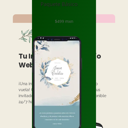
Paquete Básico
$499 mxn
Tu Invitación en un Sitio
Web
¡Una invitación web no se arruga, pierde o
vuela! Comparte los datos de tu boda a tus
invitados mediante una página web disponible
24/7 hasta el día del evento.